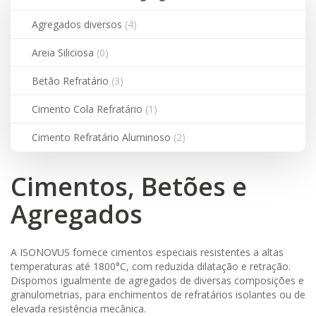
Betões
e
Agregados diversos
(4)
Agregados
Areia Siliciosa
(0)
Betão Refratário
(3)
Cimento Cola Refratário
(1)
Cimento Refratário Aluminoso
(2)
Cimentos, Betões e
Agregados
A ISONOVUS fornece cimentos especiais resistentes a altas
temperaturas até 1800°C, com reduzida dilatação e retração.
Dispomos igualmente de agregados de diversas composições e
granulometrias, para enchimentos de refratários isolantes ou de
elevada resistência mecânica.