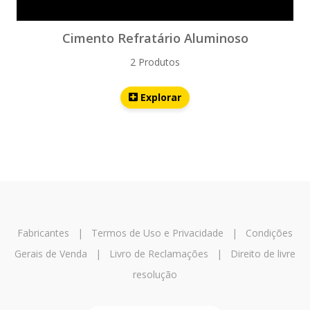
Cimento Refratário Aluminoso
2 Produtos
Explorar
Fabricantes
|
Termos de Uso e Privacidade
|
Condições
Gerais de Venda
|
Livro de Reclamações
|
Direito de livre
resolução