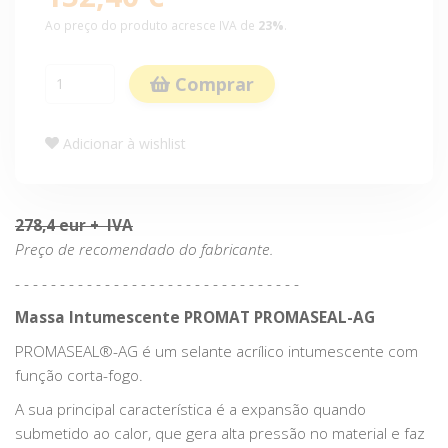
Ao preço do produto acresce IVA de
23%
.
Comprar
Adicionar à wishlist
278,4 eur + IVA
Preço de recomendado do fabricante.
- - - - - - - - - - - - - - - - - - - - - - - - - - - - - - - -
Massa Intumescente PROMAT PROMASEAL-AG
PROMASEAL®-AG é um selante acrílico intumescente com
função corta-fogo.
A sua principal característica é a expansão quando
submetido ao calor, que gera alta pressão no material e faz