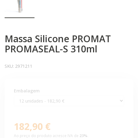
Massa Silicone PROMAT
PROMASEAL-S 310ml
SKU:
2971211
Embalagem
182,90 €
Ao preço do produto acresce IVA de
23%
.