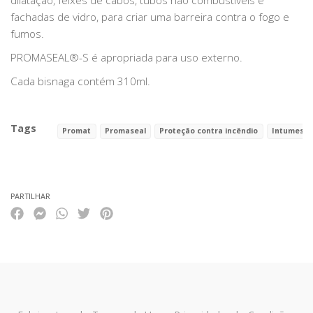
dilatação, feixes de cabos, tubos não combustíveis e
fachadas de vidro, para criar uma barreira contra o fogo e
fumos.
PROMASEAL®-S é apropriada para uso externo.
Cada bisnaga contém 310ml.
Tags
Promat
Promaseal
Proteção contra incêndio
Intumesce
Características
PARTILHAR