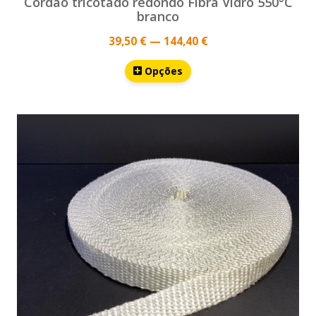
Cordão tricotado redondo Fibra Vidro 550°C
branco
39,50 € — 144,40 €
Opções